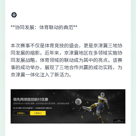
⚙️
**协同发展：体育联动的典范**
本次赛事不仅是体育竞技的盛会，更是京津冀三地协
同发展的缩影。近年来，京津冀地区在多领域实施协
同发展战略，体育领域的联动成为其中的亮点。该赛
事的成功举办，展现了三地合作共赢的成功实践，为
京津冀一体化注入了新活力。