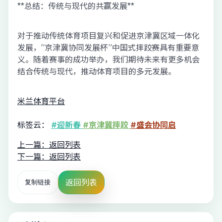
**总结：传统与现代的共赢发展**
对于推动传统体育项目复兴和促进京津冀区域一体化
发展，“京津冀协同发展杯”中国式摔跤赛具有重要意
义。随着赛事的成功举办，我们期待未来有更多机会
结合传统与现代，推动体育项目的多元发展。
米兰体育平台
标签云：
#迎新春
#京津冀摔跤
#盛会协同启
上一篇：返回列表
下一篇：返回列表
返回列表
复制链接