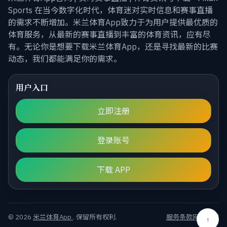
Sports 在当今数字化时代，体育迷对实时信息和赛事直播
的需求不断增加。米兰体育App致力于为用户提供最优质的
体育服务，从最新的赛事直播到丰富的体育资讯，应有尽
有。无论你是想要下载米兰体育App，还是寻找最新的比赛
动态，我们都能满足你的需求。
用户入口
立即注册
登录账号
下载 APP
© 2026
米兰体育App
. 保留所有权利.
服务条款
网站地图
↑