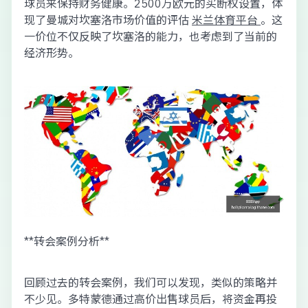
球员来保持财务健康。2500万欧元的买断权设置，体
现了曼城对坎塞洛市场价值的评估
米兰体育平台
。这
一价位不仅反映了坎塞洛的能力，也考虑到了当前的
经济形势。
**转会案例分析**
回顾过去的转会案例，我们可以发现，类似的策略并
不少见。多特蒙德通过高价出售球员后，将资金再投