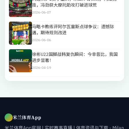
技，冯劲获大摩托助攻打破进球荒
2026-06-07
马略卡教练评阿尔瓦雷斯点球争议：遗憾际
遇，期待规则改进
2026-06-06
徐彬U22国脚战韩复仇瞬间：今非昔比，我国
进步显著！
2026-04-19
米兰体育App
米兰体育App官网 | 实时赛事直播 | 体育资讯与下载 - Milan