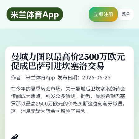
立即注册
菜单
曼城力图以最高价2500万欧元
促成巴萨引进坎塞洛交易
作者：米兰体育App 发布日期：2026-06-23
在今年的夏季转会市场，关于曼城后卫坎塞洛的转会
传闻成为焦点，引发众多猜测。据悉，曼城希望巴塞
罗那以最高2500万欧元的价格买断这位葡萄牙球员，
这一消息无疑为转会季增添了悬念。
🦐