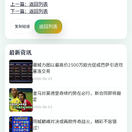
上一篇：返回列表
下一篇：返回列表
返回列表
复制链接
最新资讯
曼城力图以最高价2500万欧元促成巴萨引进坎
塞洛交易
2026-06-23
皇马对莫德里奇续约势在必行，新合同即将敲
定
2026-06-13
同城巅峰对决或再掀传奇战火，精彩不容错
过！