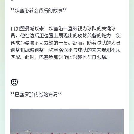
**坎塞洛转会背后的故事**
自加盟曼城以来，坎塞洛一直被视为球队的关键球
员，他在边后卫位置上展现出的攻防兼备的能力，使
他成为曼城不可或缺的一员。然而，随着球队的人员
调整和战略调整，坎塞洛似乎与球队的未来规划不太
匹配。此时，巴塞罗那对他的兴趣也与日俱增。
🙁
**巴塞罗那的战略布局**