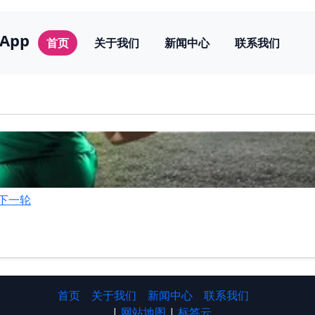
App
首页
关于我们
新闻中心
联系我们
进下一轮
首页
关于我们
新闻中心
联系我们
|
网站地图
|
标签云