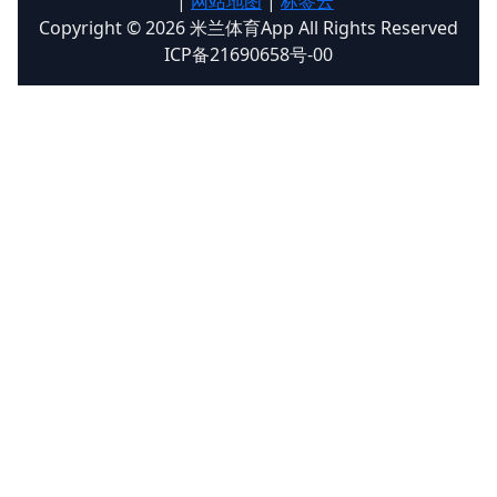
|
网站地图
|
标签云
Copyright © 2026 米兰体育App All Rights Reserved
ICP备21690658号-00