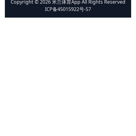
Copyright © 2026 米兰体育App All Rights Reserved
ICP备45015922号-57