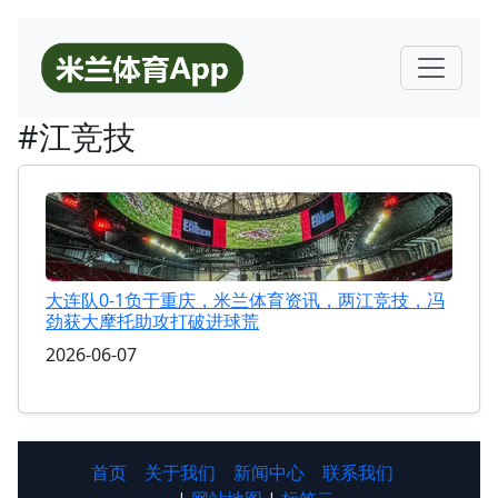
#江竞技
大连队0-1负于重庆，米兰体育资讯，两江竞技，冯
劲获大摩托助攻打破进球荒
2026-06-07
首页
关于我们
新闻中心
联系我们