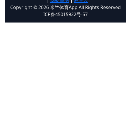
|
网站地图
|
标签云
Copyright © 2026 米兰体育App All Rights Reserved
ICP备45015922号-57