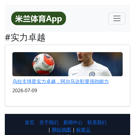
#实力卓越
乌拉圭球星实力卓越，阿尔马达彰显强劲能力
2026-07-09
首页
关于我们
新闻中心
联系我们
|
网站地图
|
标签云